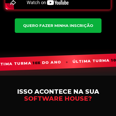
QUERO FAZER MINHA INSCRIÇÃO
Ú
DO ANO
10X
ÚLTIMA TURMA
DO ANO
X
ISSO ACONTECE NA SUA
SOFTWARE HOUSE?