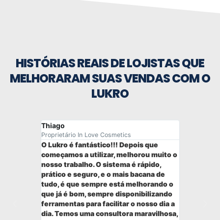
HISTÓRIAS REAIS DE LOJISTAS QUE
MELHORARAM SUAS VENDAS COM O
LUKRO
Thiago
Adriana
Proprietário In Love Cosmetics
Proprietári
O Lukro é fantástico!!! Depois que
O Lukro tr
oje temos
começamos a utilizar, melhorou muito o
possibili
entrada e
nosso trabalho. O sistema é rápido,
atendimen
os com
prático e seguro, e o mais bacana de
clientes 
 do
tudo, é que sempre está melhorando o
disponíve
oras,
que já é bom, sempre disponibilizando
nossa mão
so ter a
ferramentas para facilitar o nosso dia a
atendimen
á o
dia. Temos uma consultora maravilhosa,
processos