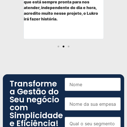
 através
que está sempre pronta para nos
cliente n
o estando
atender, independente do dia e hora,
destes em
tema que
acredito muito nesse projeto, o Lukro
das ferra
ssidades.
irá fazer história.
administra
acompanh
indicador
uma ferra
Transforme
a Gestão do
Seu negócio
com
Simplicidade
e Eficiência!