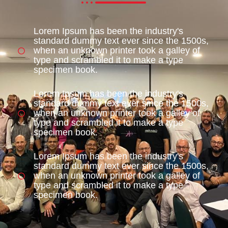
Lorem Ipsum has been the industry's
standard dummy text ever since the 1500s,
when an unknown printer took a galley of
type and scrambled it to make a type
specimen book.
Lorem Ipsum has been the industry's
standard dummy text ever since the 1500s,
when an unknown printer took a galley of
type and scrambled it to make a type
specimen book.
Lorem Ipsum has been the industry's
standard dummy text ever since the 1500s,
when an unknown printer took a galley of
type and scrambled it to make a type
specimen book.