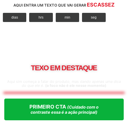
ESCASSEZ
AQUI ENTRA UM TEXTO QUE VAI GERAR
dias
hrs
min
seg
HEADLINE COM
IDENTIFICAÇÃO
E UM GATILHO FORTE
TEXO EM DESTAQUE
SUBTÍTULO CONECTANDO COM A DOR.
Aqui sim começa a falar do produto, mas
dando apenas uma dica
do que ele é.
(o foco não é ele nesse momento)
PRIMEIRO CTA
(Cuidado com o
contraste essa é a ação principal)