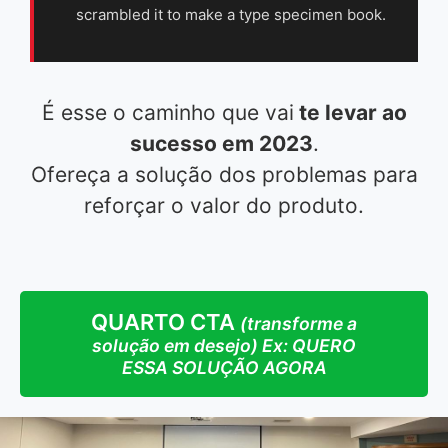
scrambled it to make a type specimen book.
É esse o caminho que vai
te levar ao
sucesso em 2023
.
Ofereça a solução dos problemas para
reforçar o valor do produto.
QUARTO CTA
(transforme a
solução em desejo) Ex: QUERO
ESSA SOLUÇÃO AGORA