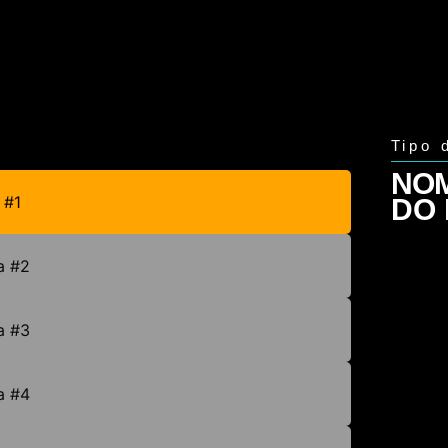
Tipo 
NO
 #1
DO
a #2
a #3
a #4