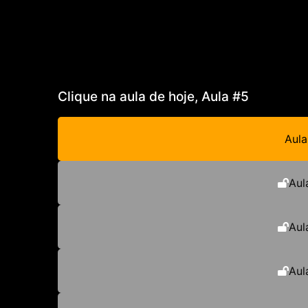
Clique na aula de hoje, Aula #5
Aula
Aul
Aul
Aul